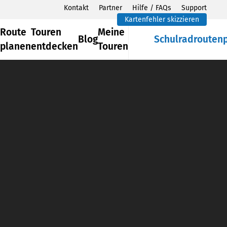
Kontakt
Partner
Hilfe / FAQs
Support
Kartenfehler skizzieren
Route
Touren
Meine
Blog
Schulradrouten
planen
entdecken
Touren