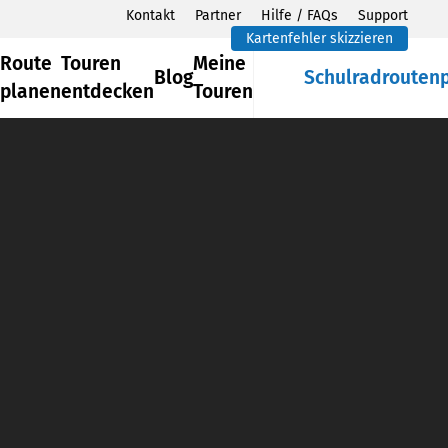
Kontakt
Partner
Hilfe / FAQs
Support
Kartenfehler skizzieren
Route
Touren
Meine
Blog
Schulradrouten
planen
entdecken
Touren