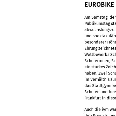
EUROBIKE 
Am Samstag, den 
Publikumstag st
abwechslungsreic
und spektakulär
besonderer Höhe
Ehrung zeichnete
Wettbewerbs Sch
Schülerinnen, Sc
ein starkes Zeic
haben. Zwei Schu
im Verhältnis zu
das Stadtgymnas
Schulen und bee
Frankfurt in die
Auch die ivm wa
ihre Projekte un