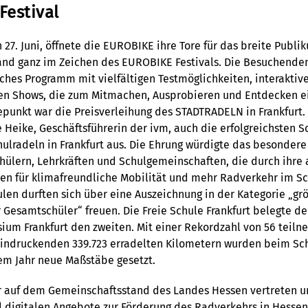
Festival
27. Juni, öffnete die EUROBIKE ihre Tore für das breite Publi
and ganz im Zeichen des EUROBIKE Festivals. Die Besuchenden
hes Programm mit vielfältigen Testmöglichkeiten, interakti
en Shows, die zum Mitmachen, Ausprobieren und Entdecken ei
punkt war die Preisverleihung des STADTRADELN in Frankfurt
 Heike, Geschäftsführerin der ivm, auch die erfolgreichsten S
ulradeln in Frankfurt aus. Die Ehrung würdigte das besonder
hülern, Lehrkräften und Schulgemeinschaften, die durch ihre
hen für klimafreundliche Mobilität und mehr Radverkehr im Sc
len durften sich über eine Auszeichnung in der Kategorie „g
r Gesamtschüler“ freuen. Die Freie Schule Frankfurt belegte de
ium Frankfurt den zweiten. Mit einer Rekordzahl von 56 teil
indruckenden 339.723 erradelten Kilometern wurden beim Sch
sem Jahr neue Maßstäbe gesetzt.
r auf dem Gemeinschaftsstand des Landes Hessen vertreten u
d digitalen Angebote zur Förderung des Radverkehrs in Hessen