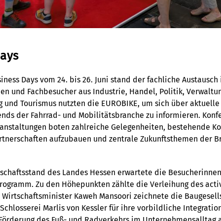
Days
ness Days vom 24. bis 26. Juni stand der fachliche Austausch 
n und Fachbesucher aus Industrie, Handel, Politik, Verwaltun
g und Tourismus nutzten die EUROBIKE, um sich über aktuelle
nds der Fahrrad- und Mobilitätsbranche zu informieren. Konf
anstaltungen boten zahlreiche Gelegenheiten, bestehende Ko
artnerschaften aufzubauen und zentrale Zukunftsthemen der B
chaftsstand des Landes Hessen erwartete die Besucherinne
 Programm. Zu den Höhepunkten zählte die Verleihung des act
. Wirtschaftsminister Kaweh Mansoori zeichnete die Baugesel
chlosserei Marlis von Kessler für ihre vorbildliche Integratio
örderung des Fuß- und Radverkehrs im Unternehmensalltag a