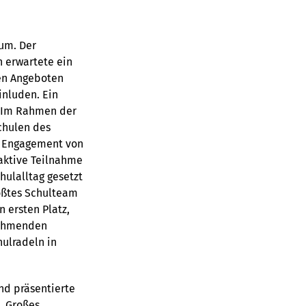
kum. Der
 erwartete ein
ven Angeboten
nluden. Ein
. Im Rahmen der
chulen des
e Engagement von
 aktive Teilnahme
hulalltag gesetzt
rößtes Schulteam
n ersten Platz,
nehmenden
ulradeln in
nd präsentierte
. Großes