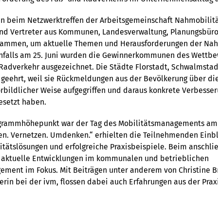
en beim Netzwerktreffen der Arbeitsgemeinschaft Nahmobilit
und Vertreter aus Kommunen, Landesverwaltung, Planungsbüro
usammen, um aktuelle Themen und Herausforderungen der Nah
enfalls am 25. Juni wurden die Gewinnerkommunen des Wettbe
adverkehr ausgezeichnet. Die Städte Florstadt, Schwalmstad
geehrt, weil sie Rückmeldungen aus der Bevölkerung über di
rbildlicher Weise aufgegriffen und daraus konkrete Verbesse
setzt haben.
ogrammhöhepunkt war der Tag des Mobilitätsmanagements am 2
en. Vernetzen. Umdenken.“ erhielten die Teilnehmenden Einbl
itätslösungen und erfolgreiche Praxisbeispiele. Beim anschli
aktuelle Entwicklungen im kommunalen und betrieblichen
ment im Fokus. Mit Beiträgen unter anderem von Christine Br
erin bei der ivm, flossen dabei auch Erfahrungen aus der Praxi