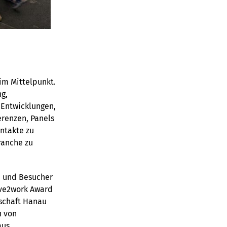
im Mittelpunkt.
g,
 Entwicklungen,
erenzen, Panels
ntakte zu
ranche zu
n und Besucher
ive2work Award
lschaft Hanau
n von
us.