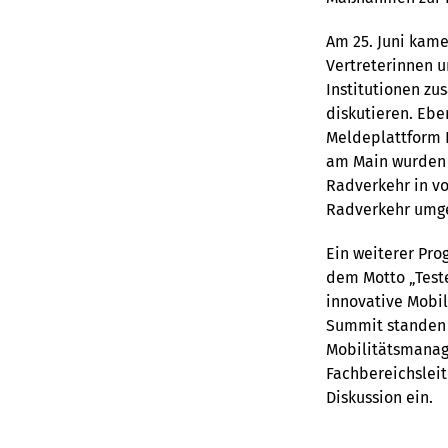
Am 25. Juni kam
Vertreterinnen 
Institutionen z
diskutieren. Eb
Meldeplattform R
am Main wurden 
Radverkehr in vo
Radverkehr umge
Ein weiterer Pr
dem Motto „Test
innovative Mobil
Summit standen 
Mobilitätsmanage
Fachbereichsleit
Diskussion ein.