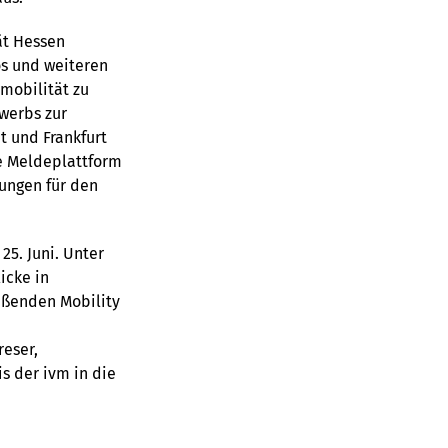
ät Hessen
s und weiteren
mobilität zu
werbs zur
t und Frankfurt
e Meldeplattform
rungen für den
5. Juni. Unter
icke in
eßenden Mobility
eser,
s der ivm in die