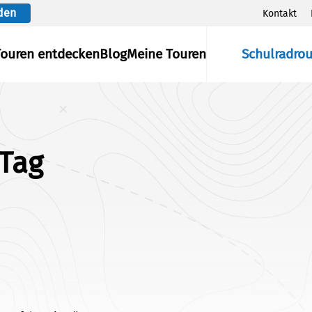
den
Kontakt
Touren entdecken
Blog
Meine Touren
Schulradro
-Tag