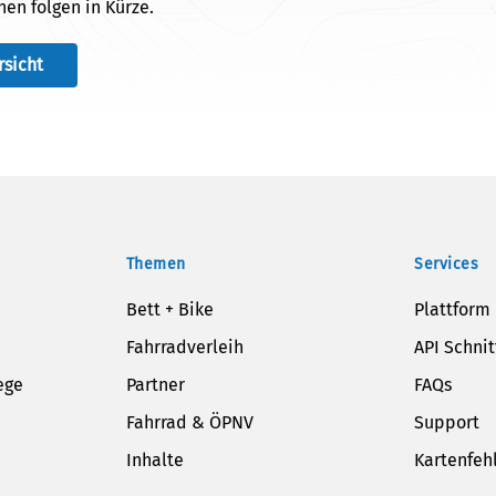
en folgen in Kürze.
rsicht
Themen
Services
Bett + Bike
Plattform
Fahrradverleih
API Schnit
ege
Partner
FAQs
Fahrrad & ÖPNV
Support
Inhalte
Kartenfeh