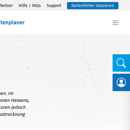
Partner
Hilfe / FAQs
Support
Kartenfehler skizzieren
utenplaner
sen. Im
ionen Hessens,
turen jedoch
Austrocknung