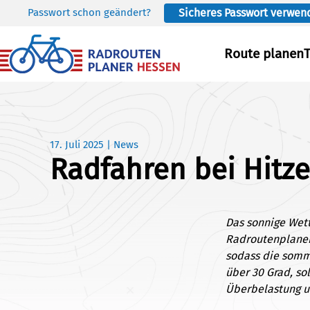
Passwort schon geändert?
Sicheres Passwort verwen
Skip to main content
Route planen
17. Juli 2025
|
News
Radfahren bei Hitze
Das sonnige Wett
Radroutenplaner 
sodass die somm
über 30 Grad, so
Überbelastung u