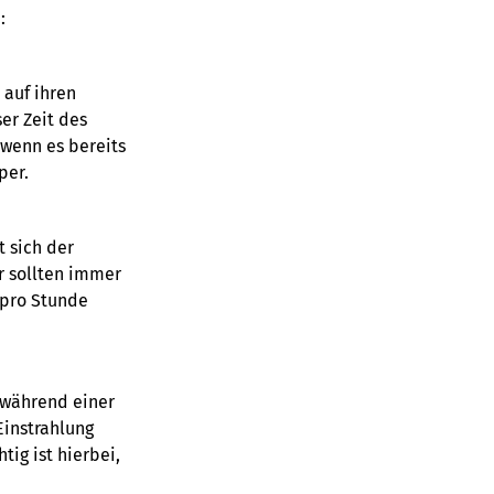
:
 auf ihren
er Zeit des
 wenn es bereits
per.
t sich der
r sollten immer
 pro Stunde
 während einer
Einstrahlung
ig ist hierbei,