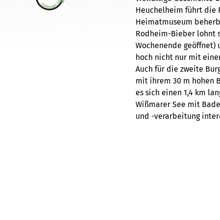
Heuchelheim führt die 
Heimatmuseum beherberg
Rodheim-Bieber lohnt s
Wochenende geöffnet) u
hoch nicht nur mit ein
Auch für die zweite Bu
mit ihrem 30 m hohen B
es sich einen 1,4 km la
Wißmarer See mit Badest
und -verarbeitung inter
zum Holz + Technik Mus
Burg Vetzberg
Quelle:
HA/Hessen Tourismus
Lizenz:
cc0
Autor:
Roman