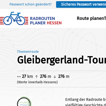
Passwort schon geändert?
Sicheres Passwort verwen
Skip to main content
Route planen
Themenroute
Gleibergerland-Tou
27
km
276
m
276
m
(Werte innerhalb Hessens)
Entlang der Radroute b
vielfältige Geschichte 