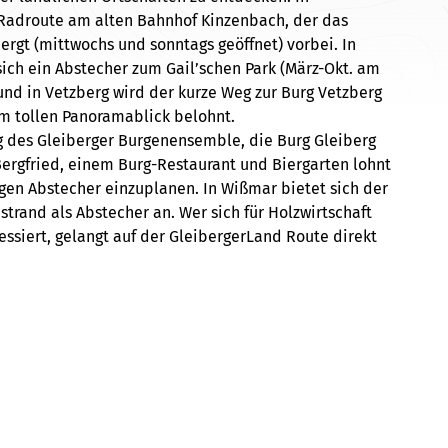
Radroute am alten Bahnhof Kinzenbach, der das
t (mittwochs und sonntags geöffnet) vorbei. In
ich ein Abstecher zum Gail’schen Park (März-Okt. am
nd in Vetzberg wird der kurze Weg zur Burg Vetzberg
em tollen Panoramablick belohnt.
rg des Gleiberger Burgenensemble, die Burg Gleiberg
ergfried, einem Burg-Restaurant und Biergarten lohnt
ngen Abstecher einzuplanen. In Wißmar bietet sich der
rand als Abstecher an. Wer sich für Holzwirtschaft
essiert, gelangt auf der GleibergerLand Route direkt
eum (dienstags, donnerstags und sonntags geöffnet).
 Knie