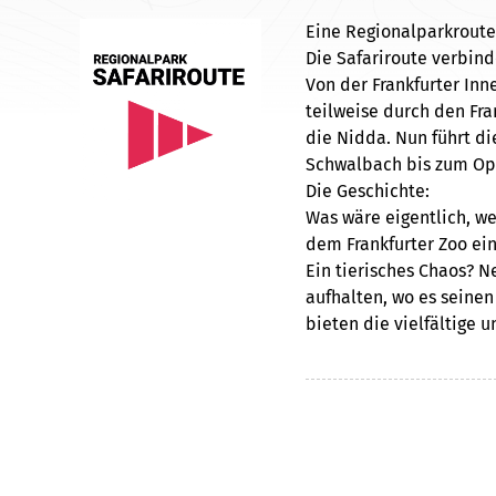
Eine Regionalparkroute,
Die Safariroute verbind
Von der Frankfurter In
teilweise durch den Fran
die Nidda. Nun führt di
Schwalbach bis zum Ope
Die Geschichte:
Was wäre eigentlich, w
dem Frankfurter Zoo e
Ein tierisches Chaos? N
aufhalten, wo es seine
bieten die vielfältige
der Region ja genug.
Damit alles seine Ordnu
kann, sind vorsorglich 
Safarischild
Tier und Mensch gleiche
Quelle:
RPRM
Lizenz:
keine
Autor:
Cop
aufhalten. Scheu sind s