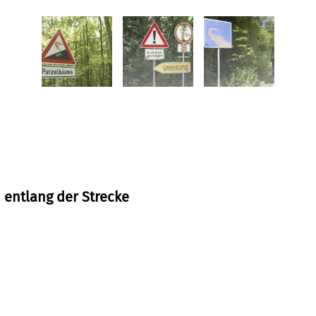
se sprechen vor allem die Jüngeren an. Wer will da
zu schauen, welch umherstreifendes Zootier als
en könnte? Vielleicht an der ausgewiesenen
efantenüberholverbot oder an der niedrigen
iraffenumleitung?
iel: Über die Tiere und die Landschaft, in der sie sich
das eine oder andere Verkehrsschild.
kommen auf ihre Kosten.
rk ansteigend; Flussufer, Wiesen, Felder und Wald,
 Frankfurt-Sossenheim und die Bachtäler von Sulzbach
entlang der Strecke