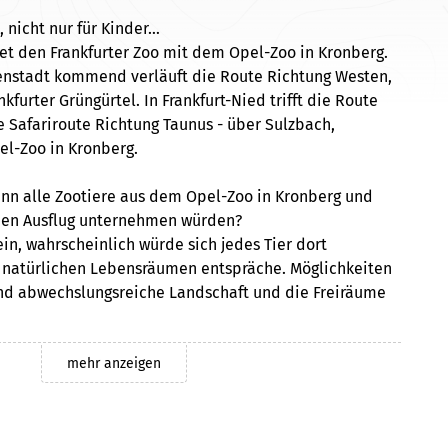
 nicht nur für Kinder…
et den Frankfurter Zoo mit dem Opel-Zoo in Kronberg.
nenstadt kommend verläuft die Route Richtung Westen,
kfurter Grüngürtel. In Frankfurt-Nied trifft die Route
e Safariroute Richtung Taunus - über Sulzbach,
l-Zoo in Kronberg.
enn alle Zootiere aus dem Opel-Zoo in Kronberg und
inen Ausflug unternehmen würden?
ein, wahrscheinlich würde sich jedes Tier dort
n natürlichen Lebensräumen entspräche. Möglichkeiten
 und abwechslungsreiche Landschaft und die Freiräume
ng hat und in einem solchen Fall nichts passieren
schon mal besondere Schilder aufgestellt worden, für
mehr anzeigen
rmaßen. Man weiß ja nie, ob und wo sich die Zootiere
ie allemal.