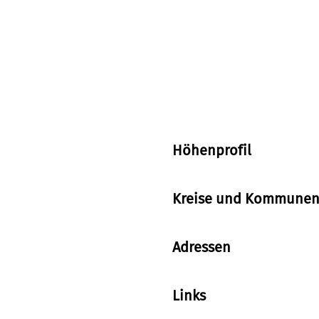
Die witzigen Tierhinwei
nicht weiterradeln, um 
nächstes den Weg kreuz
Tigerliegewiese, am El
Unterführung bei der G
Lernen kann man dabei v
wohl fühlen oder über 
Aber auch Erwachsene 
Höhenprofil
in Richtung Opelzoo sta
durch die Bebauung von
und Schwalbach.
Kreise und Kommunen 
Adressen
Links