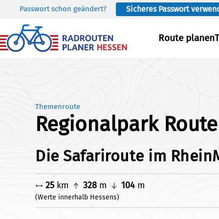
Passwort schon geändert?
Sicheres Passwort verwen
Skip to main content
Route planen
Themenroute
Regionalpark Route 
Die Safariroute im Rhein
25
km
328
m
104
m
(Werte innerhalb Hessens)