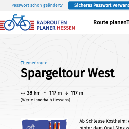
Passwort schon geändert?
Sicheres Passwort verwen
Skip to main content
Route planen
Themenroute
Spargeltour West
38
km
117
m
117
m
(Werte innerhalb Hessens)
Ab Schleuse Kostheim: 
hinter dem Opel-Steg zw