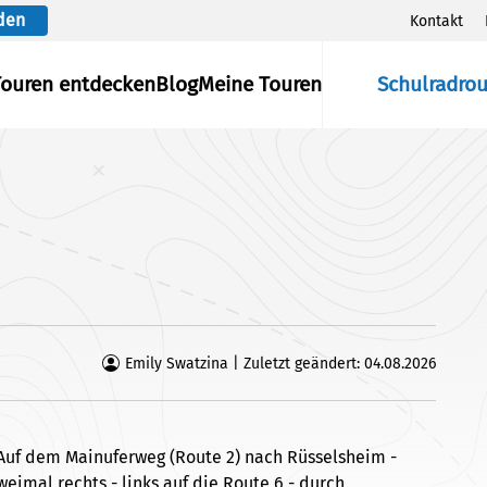
den
Kontakt
Touren entdecken
Blog
Meine Touren
Schulradro
Emily Swatzina | Zuletzt geändert: 04.08.2026
Auf dem Mainuferweg (Route 2) nach Rüsselsheim -
eimal rechts - links auf die Route 6 - durch