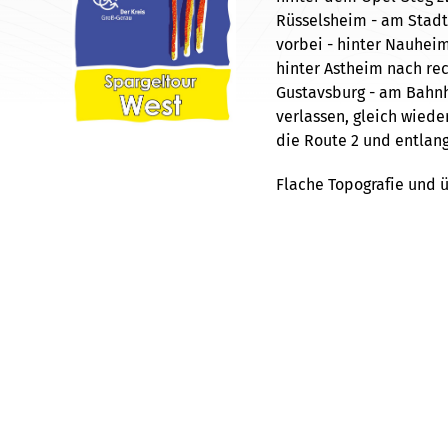
Rüsselsheim - am Stadt
vorbei - hinter Nauheim
hinter Astheim nach re
Gustavsburg - am Bahnh
verlassen, gleich wiede
die Route 2 und entlang
Flache Topografie und 
Trebur Fachwerkhäuser
Quelle:
Radroutenplaner Hessen
Lizenz:
ccby
Autor:
Kr