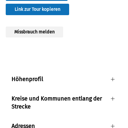
Link zur Tour kopieren
Twistesee
Missbrauch melden
Quelle:
HA Hessen Tourismus
Lizenz:
cc0
Autor:
Roman Knie
Höhenprofil
Kreise und Kommunen entlang der
Strecke
Adressen