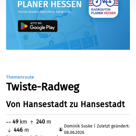
Themenroute
Twiste-Radweg
Von Hansestadt zu Hansestadt
49
km
240
m
Dominik Suske | Zuletzt geändert:
446
m
08.06.2026