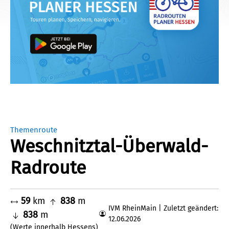
Themenroute
Weschnitztal-Überwald-
Radroute
59
km
838
m
IVM RheinMain | Zuletzt geändert:
838
m
12.06.2026
(Werte innerhalb Hessens)