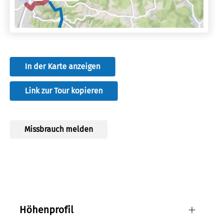
In der Karte anzeigen
Link zur Tour kopieren
Missbrauch melden
Historische Gebäude, Weinheim
Quelle:
istock
Lizenz:
ccby
Autor:
Firn
Höhenprofil