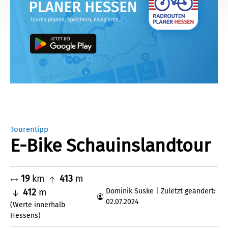
Tourentipp
E-Bike Schauinslandtour
19
km
413
m
412
m
Dominik Suske | Zuletzt geändert:
02.07.2024
(Werte innerhalb
Hessens)