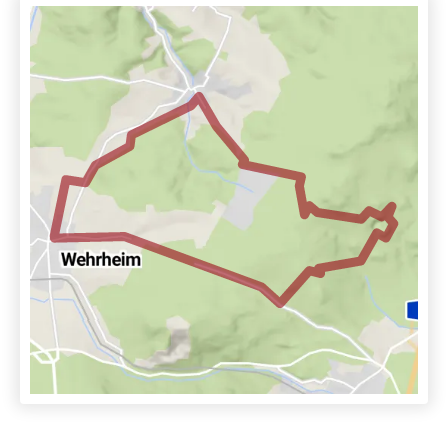
Linkerhand geht es auf dem Johannesweg den
Wellenberg hinauf. Anschließend führt der Hühnerpfad
zur Kapersburg. Den Kapersburgweg bergab fahren bis
zur Abzweigung nach Pfaffenwiesbach. Das Bachtal
hinab fahren, links durch die Kleingärten und
schließlich dem Fahrradschild nach Wehrheim folgen.
An der Schlink die Wehrheimer Straße überqueren.
100m geradeaus, dann links hinab durch die Straße Am
Ried bis in die Wehrheimer Altstadt fahren. Hier gibt es
folgende Verpflegungsmöglichkeiten: Cafe Klatsch,
Metzgerei Haas, Bachbäcker, Rewebäcker, Käsehaus,
Obstladen, Imbiss Apfeldorf-Grillaurant,
Löwenherz-Biergarten und Edeka. In der Wehrheimer
Mitte (am Cafe Klatsch) und vor dem REWE gibt es E-
Bike Ladestationen.
Quelle: Gemeinde Wehrheim