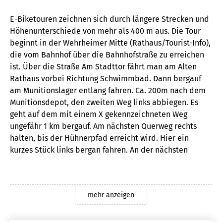
E-Biketouren zeichnen sich durch längere Strecken und
Höhenunterschiede von mehr als 400 m aus. Die Tour
beginnt in der Wehrheimer Mitte (Rathaus/Tourist-Info),
die vom Bahnhof über die Bahnhofstraße zu erreichen
ist. Über die Straße Am Stadttor fährt man am Alten
Rathaus vorbei Richtung Schwimmbad. Dann bergauf
am Munitionslager entlang fahren. Ca. 200m nach dem
Munitionsdepot, den zweiten Weg links abbiegen. Es
geht auf dem mit einem X gekennzeichneten Weg
ungefähr 1 km bergauf. Am nächsten Querweg rechts
halten, bis der Hühnerpfad erreicht wird. Hier ein
kurzes Stück links bergan fahren. An der nächsten
Kreuzung geht es rechts bis zum Quarzitbruch.
Rechterhand um den Bruch fahren. Nach ca. 200m links
in den Johannesweg einbiegen und diesem bis zum
mehr anzeigen
Aussichtspunkt oberhalb des Steinbruchs folgen. Hier
hat man einen wunderschönen Blick ins Rhein-Main-
Gebiet, sowie Richtung Odenwald und Spessart.