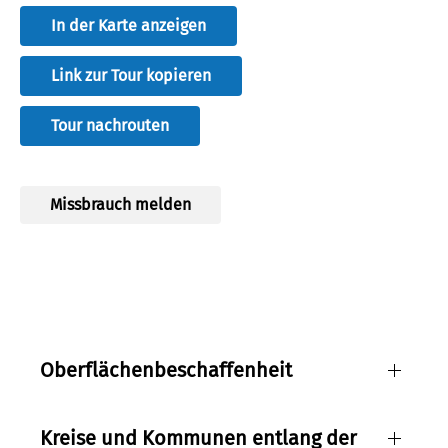
In der Karte anzeigen
Link zur Tour kopieren
Tour nachrouten
E-Bike Schauinslandtour
Missbrauch melden
Quelle:
Gemeinde Wehrheim
Lizenz:
ccby
Autor:
Gemeinde Wehrheim
Oberflächenbeschaffenheit
Kreise und Kommunen entlang der