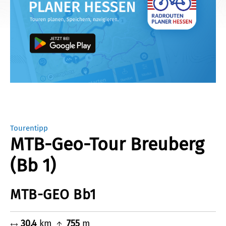
Tourentipp
MTB-Geo-Tour Breuberg
(Bb 1)
MTB-GEO Bb1
30.4
km
755
m