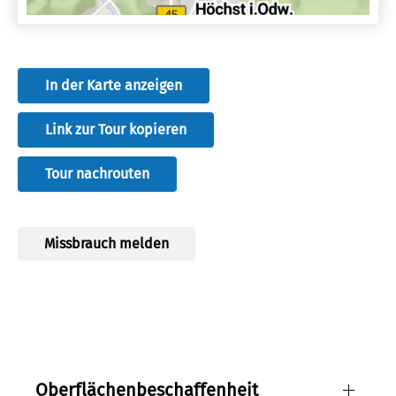
Breuberg. Bei dieser Strecke sind fast keine
Autostraßen zu befahren oder zu queren. Die Strecke
wurde unter Rücksichtnahme auf Natur und Forst sowie
Jäger, Wanderer und Spaziergänger ausgesucht und
In der Karte anzeigen
angelegt.
30 km, 755 Höhenmeter
Link zur Tour kopieren
Tour nachrouten
Burg Breuberg
Missbrauch melden
Quelle:
HA Hessen Tourismus
Lizenz:
cc0
Autor:
Roman Knie
Oberflächenbeschaffenheit