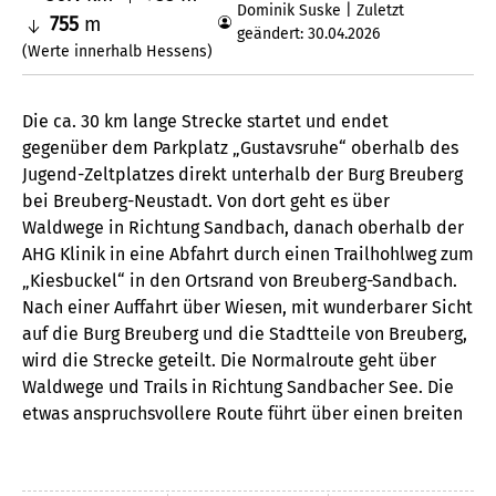
Dominik Suske | Zuletzt
755
m
geändert: 30.04.2026
(Werte innerhalb Hessens)
Die ca. 30 km lange Strecke startet und endet
gegenüber dem Parkplatz „Gustavsruhe“ oberhalb des
Jugend-Zeltplatzes direkt unterhalb der Burg Breuberg
bei Breuberg-Neustadt. Von dort geht es über
Waldwege in Richtung Sandbach, danach oberhalb der
AHG Klinik in eine Abfahrt durch einen Trailhohlweg zum
„Kiesbuckel“ in den Ortsrand von Breuberg-Sandbach.
Nach einer Auffahrt über Wiesen, mit wunderbarer Sicht
auf die Burg Breuberg und die Stadtteile von Breuberg,
wird die Strecke geteilt. Die Normalroute geht über
Waldwege und Trails in Richtung Sandbacher See. Die
etwas anspruchsvollere Route führt über einen breiten
Waldweg links steiler nach oben und über eine kleine
Trailabfahrt auf die Normalroute zurück. Am
Sandbacher See besteht auch eine