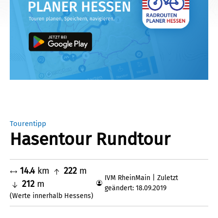
Tourentipp
Hasentour Rundtour
14.4
km
222
m
IVM RheinMain | Zuletzt
212
m
geändert: 18.09.2019
(Werte innerhalb Hessens)