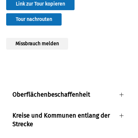
Link zur Tour kopieren
Tour nachrouten
Missbrauch melden
Radlerin
Quelle:
Inu/shutterstock.com
Lizenz:
ccby
Autor:
Inu
Oberflächenbeschaffenheit
Kreise und Kommunen entlang der
Strecke