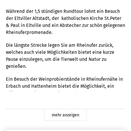
Während der 1,5 stündigen Rundtour lohnt ein Besuch
der Eltviller Altstadt, der katholischen Kirche St.Peter
& Paul in Eltville und ein Abstecher zur schön gelegenen
Rheinuferpromenade.
Die längste Strecke legen Sie am Rheinufer zurück,
welches auch viele Möglichkeiten bietet eine kurze
Pause einzulegen, um die Tierwelt und Natur zu
genießen.
Ein Besuch der Weinprobierstände in Rheinufernähe in
Erbach und Hattenheim bietet die Möglichkeit, ein
Gläschen Rheingauer Wein zu verkosten.
In Hattenheim angekommen ist der durch
Fachwerkhäuser geprägte Marktplatz und die barocke
mehr anzeigen
Pfarrkirche St. Vincenz einen Besuch wert.