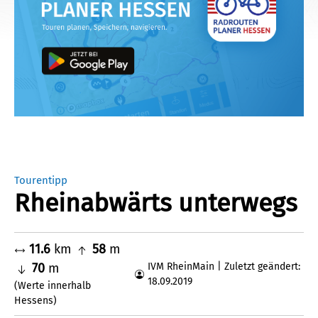
Tourentipp
Rheinabwärts unterwegs
11.6
km
58
m
70
m
IVM RheinMain | Zuletzt geändert:
18.09.2019
(Werte innerhalb
Hessens)