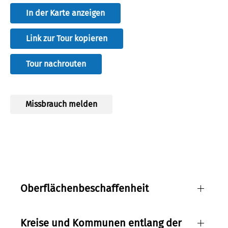
In der Karte anzeigen
Link zur Tour kopieren
Tour nachrouten
Eltville
Missbrauch melden
Quelle:
Marcociannarel/shutterstock.com
Lizenz:
ccby
Autor:
Marcociannarel
Oberflächenbeschaffenheit
Kreise und Kommunen entlang der