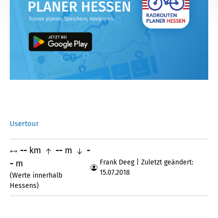
Usertour
--
km
--
m
-
-
m
Frank Deeg | Zuletzt geändert:
15.07.2018
(Werte innerhalb
Hessens)