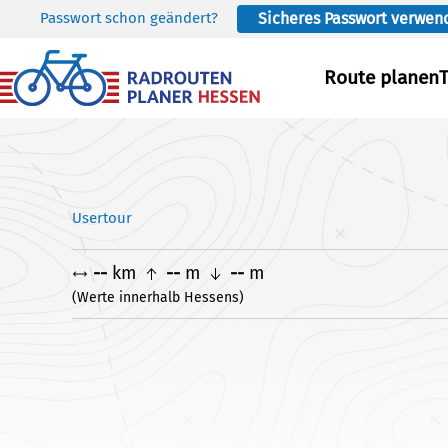
Passwort schon geändert?
Sicheres Passwort verwen
Skip to main content
Route planen
Usertour
--
km
--
m
--
m
(Werte innerhalb Hessens)