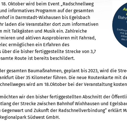
 18. Oktober wird beim Event „Radschnellweg
s und informatives Programm auf der gesamten
nhof in Darmstadt-Wixhausen bis Egelsbach
hr laden die Veranstalter dort zum informativen
mit Talkgästen und Musik ein. Zahlreiche
rmieren und aktiven Ausprobieren mit Fahrrad,
lec ermöglichen ein Erfahren des
über die bisher fertiggestellte Strecke von 3,7
esamte Route ist bereits beschildert.
der gesamten Baumaßnahmen, geplant bis 2023, wird die Stre
ankfurt über 35 Kilometer führen. Die neue Routenkarte mit 
chnellweges wird am 18.Oktober bei der Veranstaltung kosten
möchten wir den bisher fertiggestellten Abschnitt der Öffentl
tlang der Strecke zwischen Bahnhof Wixhhausen und Egelsbach
u Gegenwart und Zukunft der Radschnellverbindung“ erklärt M
 Regionalpark Südwest GmbH.