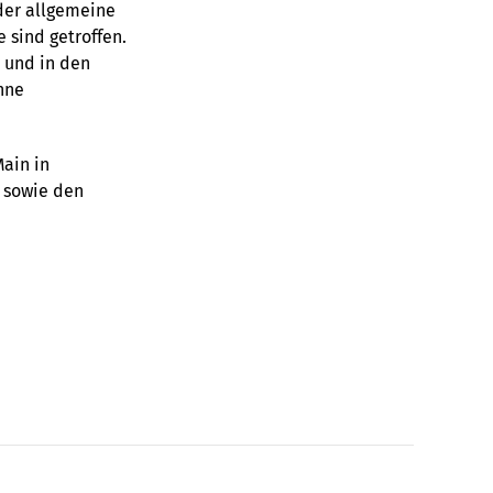
der allgemeine
sind getroffen.
 und in den
hne
Main in
 sowie den