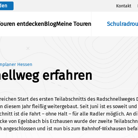
den
Kontakt
Touren entdecken
Blog
Meine Touren
Schulradro
nplaner Hessen
ellweg erfahren
eichen Start des ersten Teilabschnitts des Radschnellweges 
n diesem Jahr fleißig weitergebaut. Seit Juni ist es soweit un
hnitt ist die Fahrt – ohne Halt – für alle Radler möglich. An d
ke von Egelsbach bis Erzhausen wurde der zweite Teilabschn
ch angeschlossen und ist nun bis zum Bahnhof-Wixhausen befa