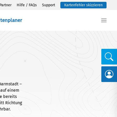
Partner
Hilfe / FAQs
Support
Kartenfehler skizzieren
utenplaner
Darmstadt –
d auf einem
ie bereits
itt Richtung
hrbar.