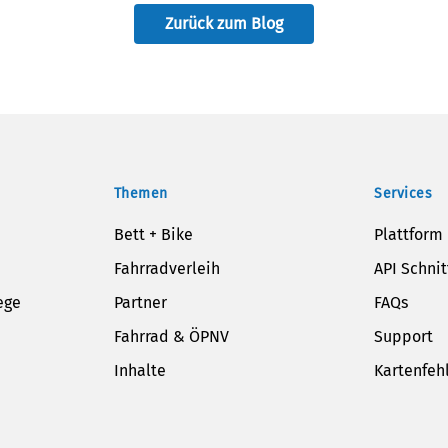
Zurück zum Blog
Themen
Services
Bett + Bike
Plattform
Fahrradverleih
API Schnit
ege
Partner
FAQs
Fahrrad & ÖPNV
Support
Inhalte
Kartenfeh